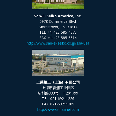
San-Ei Seiko America, Inc.
5978 Commerce Blvd.
Morristown, TN. 37814
TEL. +1-423-585-4373
FAX. +1-423-585-5514
http://www.san-ei-seiko.co.jp/ssa-usa
上荣精工（上海）有限公司
上海市青浦工业园区
新科路333号 〒201799
TEL. 021-69211226
FAX. 021-69211309
http://www.sh-sanei.com