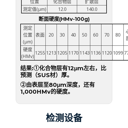
位置
化合物层
扩散层
测定值(μm)
12.0
140.0
断面硬度(HMv-100g)
测定
位置
表面
20
30
40
50
60
70
80
(μm)
硬度
1255
1213
1205
1170
1143
1136
1120
1099
7
(HMv)
结果:①化合物层有12μm左右，比
预测（SUS材）厚。
②由表层至80μm深度，还有
1,000HMv的硬度。
检测设备