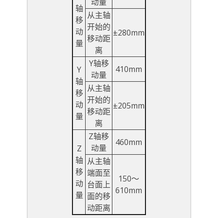
动量
轴
从主轴
移
开始的
动
±280mm
移动距
量
离
Y轴移
410mm
Y
动量
轴
从主轴
移
开始的
动
±205mm
移动距
量
离
Z轴移
460mm
动量
Z
轴
从主轴
移
端面至
150～
动
台面上
610mm
量
面的移
动距离